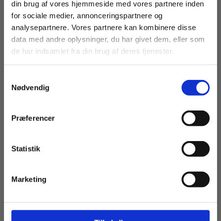
din brug af vores hjemmeside med vores partnere inden
for sociale medier, annonceringspartnere og
analysepartnere. Vores partnere kan kombinere disse
data med andre oplysninger, du har givet dem, eller som
de har indsamlet fra din brug af deres tjenester.
S
Nødvendig
a
m
t
Præferencer
y
k
k
Statistik
e
v
Marketing
a
l
g