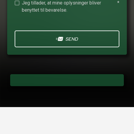
Jeg tillader, at mine oplysninger bliver
*
benyttet til bevarelse.
SEND
MENTATION, OMTANKE OG GRØN
ITTIGHED