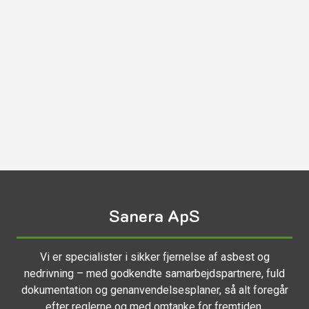
en samlet løsning, så boligforeningen
oordinere flere entreprenører.
håndterer I
rmation?
varsling, tidsplan og løbende status, så
ministrator har fuldt overblik.
TLF: 22 13 01 36
KONTAKT OS
Sanera ApS
Vi er specialister i sikker fjernelse af asbest og
nedrivning – med godkendte samarbejdspartnere, fuld
dokumentation og genanvendelsesplaner, så alt foregår
efter reglerne og med omtanke for fremtiden.