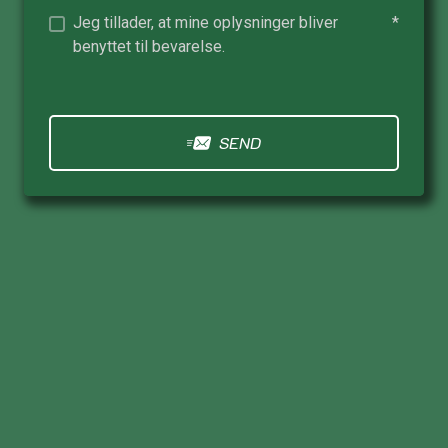
Jeg tillader, at mine oplysninger bliver
*
benyttet til bevarelse.
SEND
DOKUMENTATION, OMTANKE OG GRØN
SAMVITTIGHED
 en tryg
marbejdspartner til
res boligforening