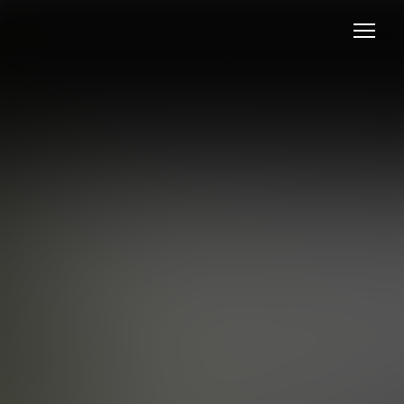
DOKUMENTATION, OMTANKE OG GRØN
SAMVITTIGHED
SBESTSANERING OG
ILJØSANERING FOR
OLIGFORENINGER
a hjælper vi boligforeninger med sikker og
ret sanering, nedrivning og tagprojekter. Vi
e særlige krav, der følger med beboede
e, bestyrelser og fælles beslutningsprocesser
leverer løsninger med minimal gene og maksimal