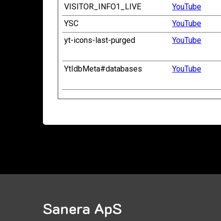
VISITOR_INFO1_LIVE
YouTube
YSC
YouTube
yt-icons-last-purged
YouTube
YtIdbMeta#databases
YouTube
Sanera ApS