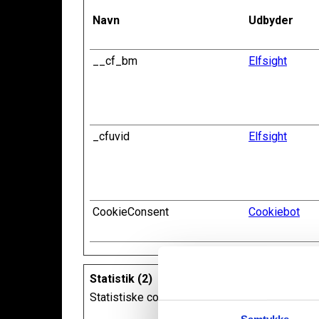
Navn
Udbyder
__cf_bm
Elfsight
_cfuvid
Elfsight
CookieConsent
Cookiebot
Statistik (2)
Statistiske cookies giver hjemmesideejere in
Samtykke