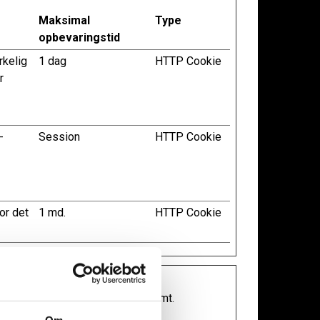
Maksimal
Type
opbevaringstid
rkelig
1 dag
HTTP Cookie
r
-
Session
HTTP Cookie
or det
1 md.
HTTP Cookie
og rapportere oplysninger anonymt.
Om