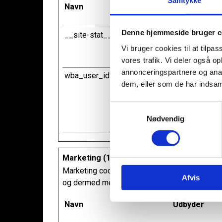
Navn
Udbyder
Denne hjemmeside bruger c
__site-stat__
sanera.dk
Vi bruger cookies til at tilpas
vores trafik. Vi deler også 
annonceringspartnere og anal
wba_user_id
api.onlineside
dem, eller som de har indsaml
S
Nødvendig
a
m
t
y
Marketing (12)
k
Marketing cookies bruges til at spore brugere
Afvis
k
og dermed mere værdifulde for udgivere og tr
e
v
Navn
Udbyder
a