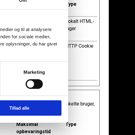
Maksimal
Type
opbevaringstid
e
Permanent
Lokalt HTML-
til
lager
 medier og til at analysere
nden for sociale medier,
e oplysninger, du har givet
1 år
HTTP Cookie
ider
l
Marketing
evante og engagerende for den enkelte bruger,
Tillad alle
Maksimal
Type
opbevaringstid