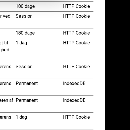
180 dage
HTTP Cookie
r ved
Session
HTTP Cookie
180 dage
HTTP Cookie
 til
1 dag
HTTP Cookie
ighed
gerens
Session
HTTP Cookie
gerens
Permanent
IndexedDB
eten af
Permanent
IndexedDB
gerens
1 dag
HTTP Cookie