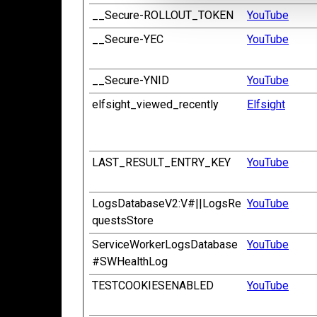
l
__Secure-ROLLOUT_TOKEN
YouTube
g
__Secure-YEC
YouTube
__Secure-YNID
YouTube
elfsight_viewed_recently
Elfsight
LAST_RESULT_ENTRY_KEY
YouTube
LogsDatabaseV2:V#||LogsRe
YouTube
questsStore
ServiceWorkerLogsDatabase
YouTube
#SWHealthLog
TESTCOOKIESENABLED
YouTube