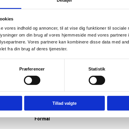
Formål
ookies
Registrerer data af statistisk karakter over fler
brugeres navigation på hjemmesiden. Benyttes 
se vores indhold og annoncer, til at vise dig funktioner til sociale
intern analyse og statistik.
oplysninger om din brug af vores hjemmeside med vores partnere i
ysepartnere. Vores partnere kan kombinere disse data med andr
.dk
Indsamler statistik om brugerens besøg på
et fra din brug af deres tjenester.
hjemmesiden såsom antallet af besøg, den
gennemsnitlige tid på hjemmesiden og hvilke s
der er læst. Formålet er at generere rapporter ti
Præferencer
Statistik
optimering af hjemmesidens indhold.
 på tværs af websites. Hensigten er at vise annoncer, der er rel
Tillad valgte
edjeparts-annoncører.
Formål